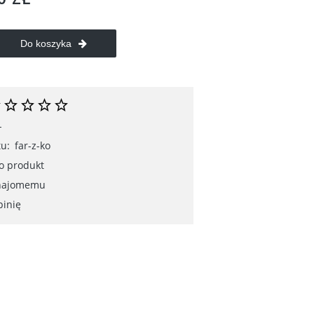
Do koszyka
-
u:
far-z-ko
 o produkt
znajomemu
pinię