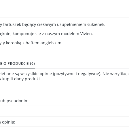
ny fartuszek będący ciekawym uzupełnieniem sukienek.
iękniej komponuje się z naszym modelem Vivien.
ty koronką z haftem angielskim.
E O PRODUKCIE (0)
etlane są wszystkie opinie (pozytywne i negatywne). Nie weryfikuj
y kupili dany produkt.
 lub pseudonim:
 opinia: