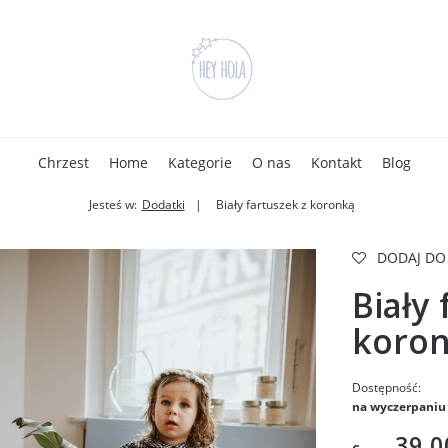
Chrzest
Home
Kategorie
O nas
Kontakt
Blog
Jesteś w:
Dodatki
Biały fartuszek z koronką
DODAJ DO
Biały 
koro
Dostępność:
na wyczerpaniu
39,0