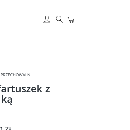
Zarejestruj się
Zaloguj się
 PRZECHOWALNI
fartuszek z
nką
0 ZŁ