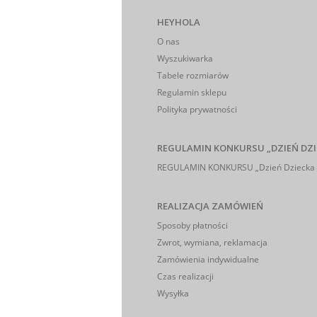
HEYHOLA
O nas
Wyszukiwarka
Tabele rozmiarów
Regulamin sklepu
Polityka prywatności
REGULAMIN KONKURSU „DZIEŃ DZI
REGULAMIN KONKURSU „Dzień Dziecka 
REALIZACJA ZAMÓWIEŃ
Sposoby płatności
Zwrot, wymiana, reklamacja
Zamówienia indywidualne
Czas realizacji
Wysyłka