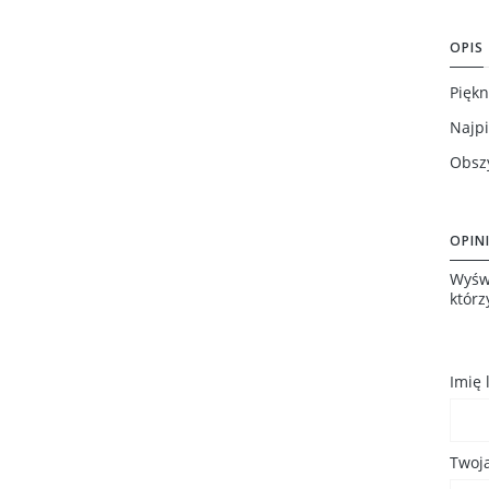
OPIS
Pięk
Najp
Obszy
OPINI
Wyświ
którz
Imię
Twoja