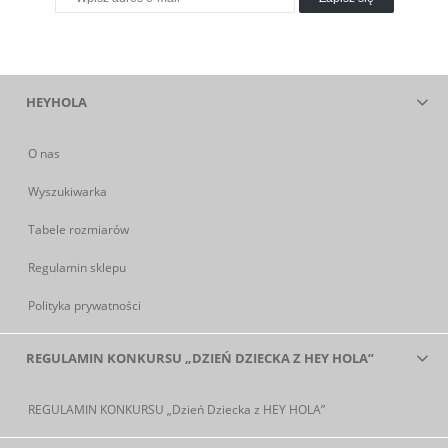
HEYHOLA
O nas
Wyszukiwarka
Tabele rozmiarów
Regulamin sklepu
Polityka prywatności
REGULAMIN KONKURSU „DZIEŃ DZIECKA Z HEY HOLA”
REGULAMIN KONKURSU „Dzień Dziecka z HEY HOLA”