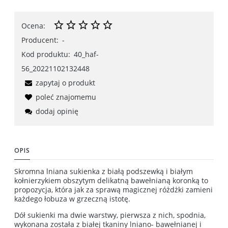
Ocena:
Producent:
-
Kod produktu:
40_haf-
56_20221102132448
zapytaj o produkt
poleć znajomemu
dodaj opinię
OPIS
Skromna lniana sukienka z białą podszewką i białym
kołnierzykiem obszytym delikatną bawełnianą koronką to
propozycja, która jak za sprawą magicznej różdżki zamieni
każdego łobuza w grzeczną istotę.
Dół sukienki ma dwie warstwy, pierwsza z nich, spodnia,
wykonana została z białej tkaniny lniano- bawełnianej i