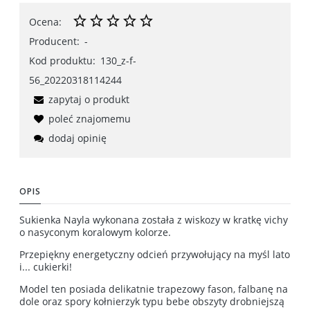
Ocena:
Producent:
-
Kod produktu:
130_z-f-
56_20220318114244
zapytaj o produkt
poleć znajomemu
dodaj opinię
OPIS
Sukienka Nayla wykonana została z wiskozy w kratkę vichy
o nasyconym koralowym kolorze.
Przepiękny energetyczny odcień przywołujący na myśl lato
i... cukierki!
Model ten posiada delikatnie trapezowy fason, falbanę na
dole oraz spory kołnierzyk typu bebe obszyty drobniejszą