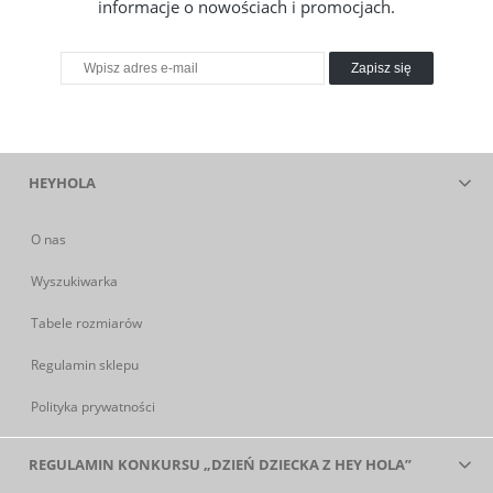
informacje o nowościach i promocjach.
Zapisz się
HEYHOLA
O nas
Wyszukiwarka
Tabele rozmiarów
Regulamin sklepu
Polityka prywatności
REGULAMIN KONKURSU „DZIEŃ DZIECKA Z HEY HOLA”