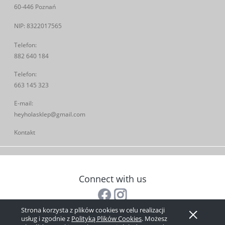
60-446 Poznań
NIP: 8322017565
Telefon:
882 640 184
Telefon:
663 145 323
E-mail:
heyholasklep@gmail.com
Kontakt
Connect with us
Strona korzysta z plików cookies w celu realizacji
Pokaż pełną wersję strony
usług i zgodnie z
Polityką Plików Cookies
. Możesz