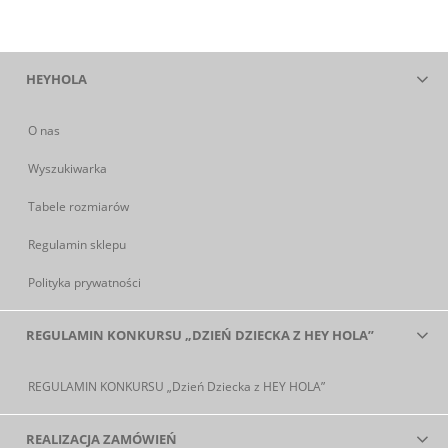
HEYHOLA
O nas
Wyszukiwarka
Tabele rozmiarów
Regulamin sklepu
Polityka prywatności
REGULAMIN KONKURSU „DZIEŃ DZIECKA Z HEY HOLA”
REGULAMIN KONKURSU „Dzień Dziecka z HEY HOLA”
REALIZACJA ZAMÓWIEŃ