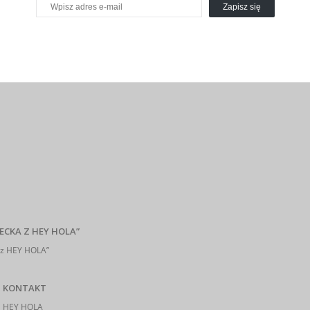
Zapisz się
ECKA Z HEY HOLA”
z HEY HOLA”
KONTAKT
HEY HOLA