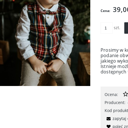
39,0
Cena:
szt.
Prosimy w k
podanie obwo
jakiego wyk
Istnieje moż
dostępnych 
Ocena:
Producent:
Kod produkt
zapytaj
poleć 