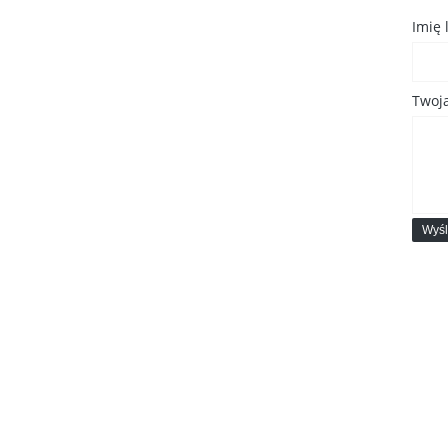
Imię
Twoja
Wyśl