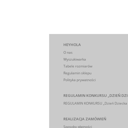
HEYHOLA
O nas
Wyszukiwarka
Tabele rozmiarów
Regulamin sklepu
Polityka prywatności
REGULAMIN KONKURSU „DZIEŃ DZI
REGULAMIN KONKURSU „Dzień Dziecka 
REALIZACJA ZAMÓWIEŃ
Sposoby płatności