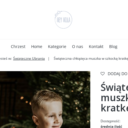
Chrzest
Home
Kategorie
O nas
Kontakt
Blog
esteś w:
Świąteczne Ubrania
Świąteczna chłopięca muszka w szkocką kratk
DODAJ DO
Świąt
muszk
kratk
Dostępność:
średnia ilość