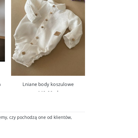
a
Lniane body koszulowe
149,00 zł
99,00 zł
Do koszyka
Do koszyka
emy, czy pochodzą one od klientów,