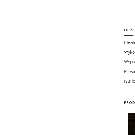
OPIS
Ideal
Wykon
Wspan
Pros
Istni
PROD