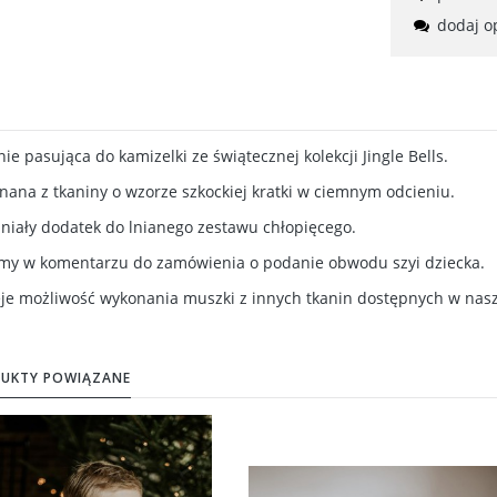
dodaj o
nie pasująca do kamizelki ze świątecznej kolekcji Jingle Bells.
ana z tkaniny o wzorze szkockiej kratki w ciemnym odcieniu.
iały dodatek do lnianego zestawu chłopięcego.
imy w komentarzu do zamówienia o podanie obwodu szyi dziecka.
eje możliwość wykonania muszki z innych tkanin dostępnych w nas
UKTY POWIĄZANE