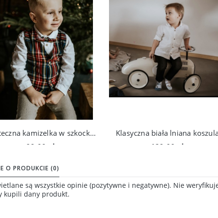
Świąteczna kamizelka w szkocką kratkę
Klasyczna biała lniana koszul
99,00 zł
129,00 zł
Do koszyka
Do koszyka
E O PRODUKCIE (0)
etlane są wszystkie opinie (pozytywne i negatywne). Nie weryfikuj
y kupili dany produkt.