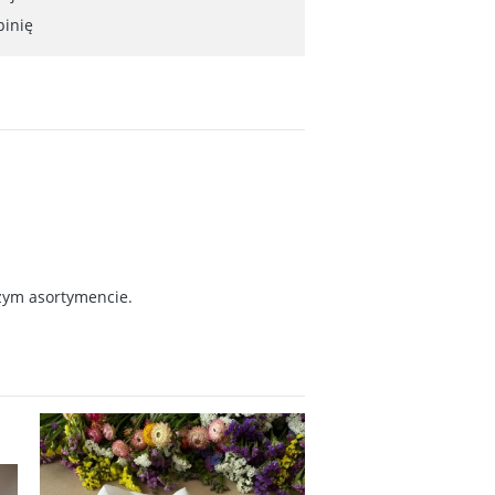
pinię
zym asortymencie.