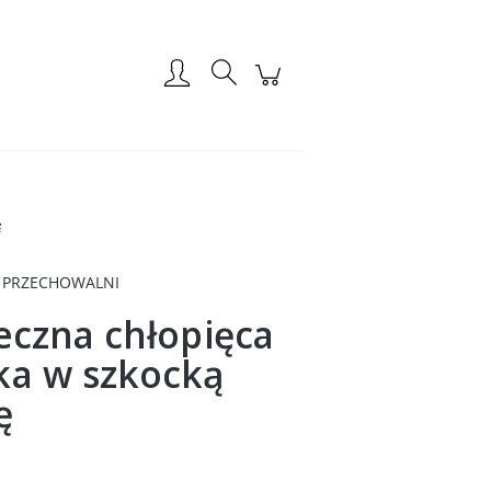
Zarejestruj się
Zaloguj się
ę
 PRZECHOWALNI
eczna chłopięca
a w szkocką
ę