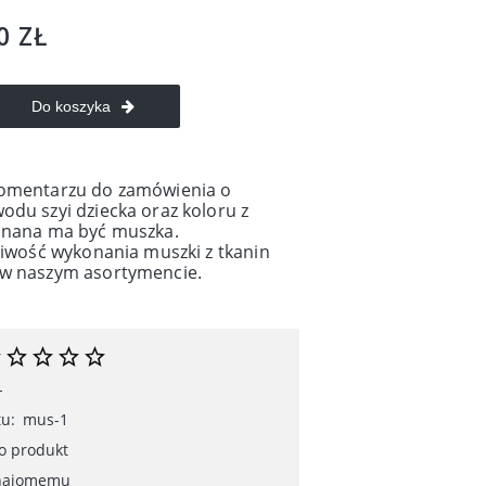
0 ZŁ
Do koszyka
omentarzu do zamówienia o
du szyi dziecka oraz koloru z
onana ma być muszka.
liwość wykonania muszki z tkanin
w naszym asortymencie.
-
u:
mus-1
 o produkt
znajomemu