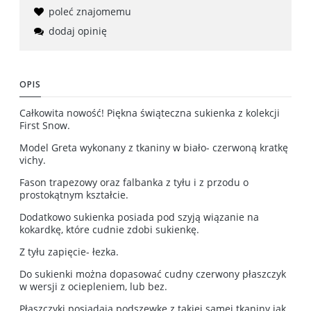
poleć znajomemu
dodaj opinię
OPIS
Całkowita nowość! Piękna świąteczna sukienka z kolekcji
First Snow.
Model Greta wykonany z tkaniny w biało- czerwoną kratkę
vichy.
Fason trapezowy oraz falbanka z tyłu i z przodu o
prostokątnym kształcie.
Dodatkowo sukienka posiada pod szyją wiązanie na
kokardkę, które cudnie zdobi sukienkę.
Z tyłu zapięcie- łezka.
Do sukienki można dopasować cudny czerwony płaszczyk
w wersji z ociepleniem, lub bez.
Płaszczyki posiadają podszewkę z takiej samej tkaniny jak