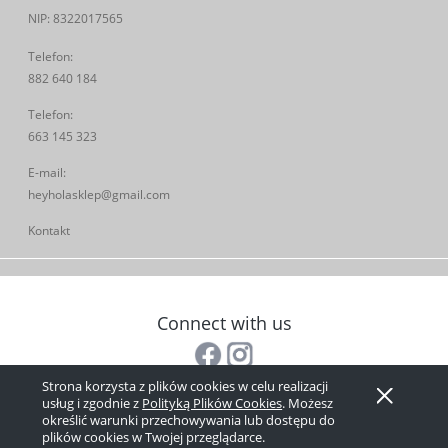
NIP: 8322017565
Telefon:
882 640 184
Telefon:
663 145 323
E-mail:
heyholasklep@gmail.com
Kontakt
Connect with us
Strona korzysta z plików cookies w celu realizacji
Pokaż pełną wersję strony
usług i zgodnie z
Polityką Plików Cookies
. Możesz
określić warunki przechowywania lub dostępu do
Sklep internetowy Shoper.pl
plików cookies w Twojej przeglądarce.