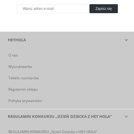
Zapisz się
HEYHOLA
O nas
Wyszukiwarka
Tabele rozmiarów
Regulamin sklepu
Polityka prywatności
REGULAMIN KONKURSU „DZIEŃ DZIECKA Z HEY HOLA”
REGULAMIN KONKURSU „Dzień Dziecka z HEY HOLA”