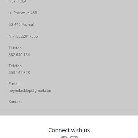
HEY HOLA
ul. Pniewska 46B
60-446 Poznań
NIP: 8322017565
Telefon:
882 640 184
Telefon:
663 145 323
E-mail:
heyholasklep@gmail.com
Kontakt
Connect with us