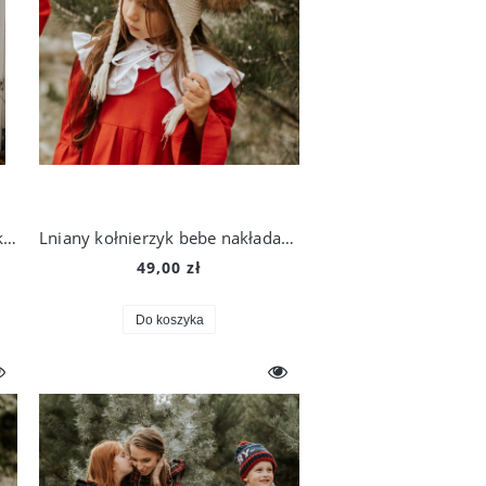
Czerwony płaszczyk z podszewką w krateczkę
Lniany kołnierzyk bebe nakładany
49,00 zł
Do koszyka