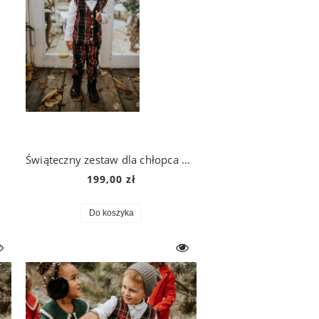
Świąteczny zestaw dla chłopca w ciemną szkocką kratkę (spodnie i kamizelka)
199,00 zł
Do koszyka