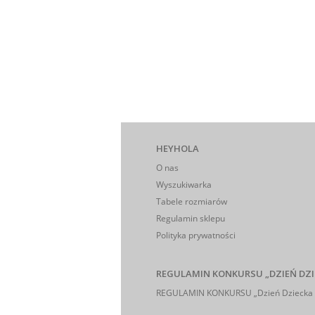
HEYHOLA
O nas
Wyszukiwarka
Tabele rozmiarów
Regulamin sklepu
Polityka prywatności
REGULAMIN KONKURSU „DZIEŃ DZI
REGULAMIN KONKURSU „Dzień Dziecka 