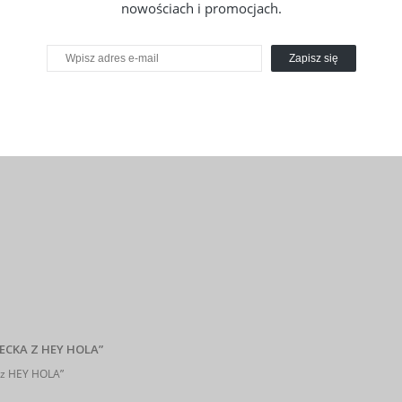
nowościach i promocjach.
Zapisz się
ECKA Z HEY HOLA”
z HEY HOLA”