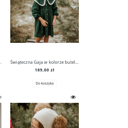
chłopca w czarną szkocką kratkę
Świąteczna Gaja w kolorze butelkowej zieleni
189,00 zł
Do koszyka